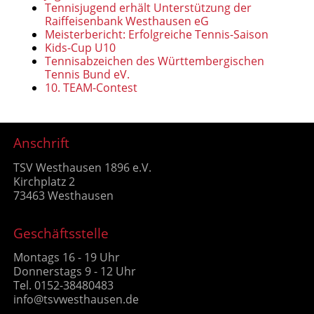
Tennisjugend erhält Unterstützung der
Raiffeisenbank Westhausen eG
Meisterbericht: Erfolgreiche Tennis-Saison
Kids-Cup U10
Tennisabzeichen des Württembergischen
Tennis Bund eV.
10. TEAM-Contest
Anschrift
TSV Westhausen 1896 e.V.
Kirchplatz 2
73463 Westhausen
Geschäftsstelle
Montags 16 - 19 Uhr
Donnerstags 9 - 12 Uhr
Tel. 0152-38480483
info@tsvwesthausen.de