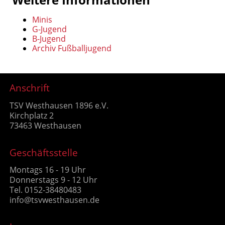
Minis
G-Jugend
B-Jugend
Archiv Fußballjugend
Anschrift
TSV Westhausen 1896 e.V.
Kirchplatz 2
73463 Westhausen
Geschäftsstelle
Montags 16 - 19 Uhr
Donnerstags 9 - 12 Uhr
Tel. 0152-38480483
info@tsvwesthausen.de