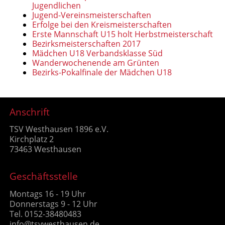
Jugendlichen
Jugend-Vereinsmeisterschaften
Erfolge bei den Kreismeisterschaften
Erste Mannschaft U15 holt Herbstmeisterschaft
Bezirksmeisterschaften 2017
Mädchen U18 Verbandsklasse Süd
Wanderwochenende am Grünten
Bezirks-Pokalfinale der Mädchen U18
Anschrift
TSV Westhausen 1896 e.V.
Kirchplatz 2
73463 Westhausen
Geschäftsstelle
Montags 16 - 19 Uhr
Donnerstags 9 - 12 Uhr
Tel. 0152-38480483
info@tsvwesthausen.de