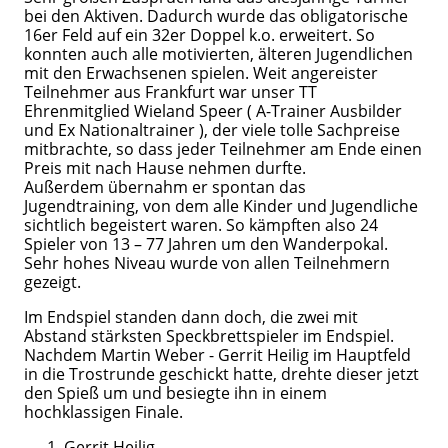
bei den Aktiven. Dadurch wurde das obligatorische
16er Feld auf ein 32er Doppel k.o. erweitert. So
konnten auch alle motivierten, älteren Jugendlichen
mit den Erwachsenen spielen. Weit angereister
Teilnehmer aus Frankfurt war unser TT
Ehrenmitglied Wieland Speer ( A-Trainer Ausbilder
und Ex Nationaltrainer ), der viele tolle Sachpreise
mitbrachte, so dass jeder Teilnehmer am Ende einen
Preis mit nach Hause nehmen durfte.
Außerdem übernahm er spontan das
Jugendtraining, von dem alle Kinder und Jugendliche
sichtlich begeistert waren. So kämpften also 24
Spieler von 13 – 77 Jahren um den Wanderpokal.
Sehr hohes Niveau wurde von allen Teilnehmern
gezeigt.
Im Endspiel standen dann doch, die zwei mit
Abstand stärksten Speckbrettspieler im Endspiel.
Nachdem Martin Weber - Gerrit Heilig im Hauptfeld
in die Trostrunde geschickt hatte, drehte dieser jetzt
den Spieß um und besiegte ihn in einem
hochklassigen Finale.
Gerrit Heilig