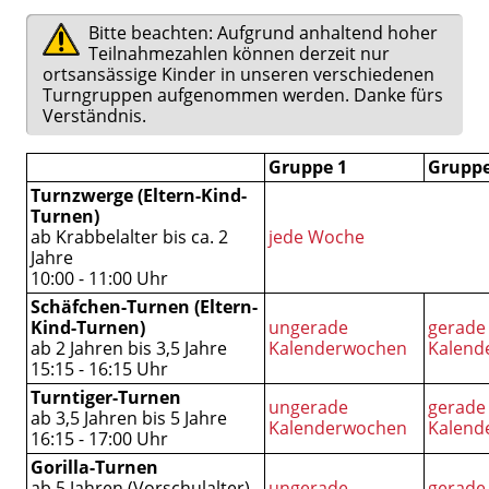
Bitte beachten: Aufgrund anhaltend hoher
Teilnahmezahlen können derzeit nur
ortsansässige Kinder in unseren verschiedenen
Turngruppen aufgenommen werden. Danke fürs
Verständnis.
Gruppe 1
Gruppe
Turnzwerge (Eltern-Kind-
Turnen)
ab Krabbelalter bis ca. 2
jede Woche
Jahre
10:00 - 11:00 Uhr
Schäfchen-Turnen (Eltern-
Kind-Turnen)
ungerade
gerade
ab 2 Jahren bis 3,5 Jahre
Kalenderwochen
Kalend
15:15 - 16:15 Uhr
Turntiger-Turnen
ungerade
gerade
ab 3,5 Jahren bis 5 Jahre
Kalenderwochen
Kalend
16:15 - 17:00 Uhr
Gorilla-Turnen
ab 5 Jahren (Vorschulalter)
ungerade
gerade