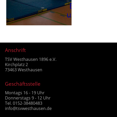
Anschrift
TSV Westhausen 1896 e.V.
Kirchplatz 2
73463 Westhausen
Geschäftsstelle
Montags 16 - 19 Uhr
Donnerstags 9 - 12 Uhr
Tel. 0152-38480483
info@tsvwesthausen.de