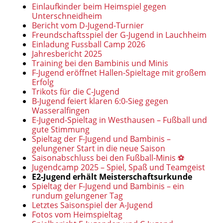
Einlaufkinder beim Heimspiel gegen
Unterschneidheim
Bericht vom D-Jugend-Turnier
Freundschaftsspiel der G-Jugend in Lauchheim
Einladung Fussball Camp 2026
Jahresbericht 2025
Training bei den Bambinis und Minis
F-Jugend eröffnet Hallen-Spieltage mit großem
Erfolg
Trikots für die C-Jugend
B-Jugend feiert klaren 6:0-Sieg gegen
Wasseralfingen
E-Jugend-Spieltag in Westhausen – Fußball und
gute Stimmung
Spieltag der F-Jugend und Bambinis –
gelungener Start in die neue Saison
Saisonabschluss bei den Fußball-Minis ⚽
Jugendcamp 2025 – Spiel, Spaß und Teamgeist
E2-Jugend erhält Meisterschaftsurkunde
Spieltag der F-Jugend und Bambinis – ein
rundum gelungener Tag
Letztes Saisonspiel der A-Jugend
Fotos vom Heimspieltag