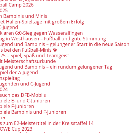
ball Camp 2026
2025
en Bambinis und Minis
et Hallen-Spieltage mit großem Erfolg
 C-Jugend
 klaren 6:0-Sieg gegen Wasseralfingen
tag in Westhausen – Fußball und gute Stimmung
Jugend und Bambinis – gelungener Start in die neue Saison
s bei den Fußball-Minis ⚽
5 – Spiel, Spaß und Teamgeist
lt Meisterschaftsurkunde
-Jugend und Bambinis – ein rundum gelungener Tag
piel der A-Jugend
mspieltag
-Jugenden und C-Jugend
2024
such des DFB-Mobils
iele E- und C-Junioren
iele F-Junioren
piele Bambinis und F-Junioren
ter
s zum E2-Meistertitel in der Kreisstaffel 14
 DOWE Cup 2023