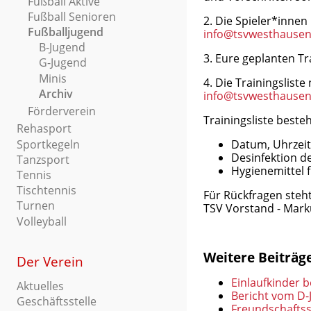
Fußball Aktive
Fußball Senioren
2. Die Spieler*inne
Fußballjugend
info@tsvwesthausen
B-Jugend
3. Eure geplanten T
G-Jugend
Minis
4. Die Trainingslist
Archiv
info@tsvwesthausen
Förderverein
Trainingsliste beste
Rehasport
Sportkegeln
Datum, Uhrzeit
Desinfektion d
Tanzsport
Hygienemittel 
Tennis
Tischtennis
Für Rückfragen steh
Turnen
TSV Vorstand - Mark
Volleyball
Weitere Beiträge
Der Verein
Einlaufkinder 
Aktuelles
Bericht vom D-
Geschäftsstelle
Freundschaftss