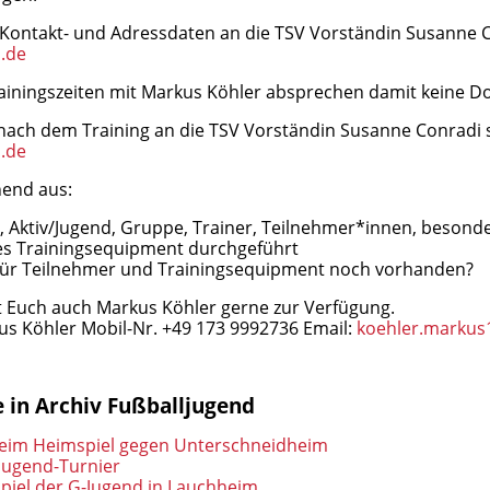
n Kontakt- und Adressdaten an die TSV Vorständin Susanne 
.de
rainingszeiten mit Markus Köhler absprechen damit keine 
e nach dem Training an die TSV Vorständin Susanne Conradi
.de
hend aus:
, Aktiv/Jugend, Gruppe, Trainer, Teilnehmer*innen, beso
es Trainingsequipment durchgeführt
für Teilnehmer und Trainingsequipment noch vorhanden?
t Euch auch Markus Köhler gerne zur Verfügung.
us Köhler Mobil-Nr. +49 173 9992736 Email:
koehler.marku
 in Archiv Fußballjugend
beim Heimspiel gegen Unterschneidheim
Jugend-Turnier
piel der G-Jugend in Lauchheim