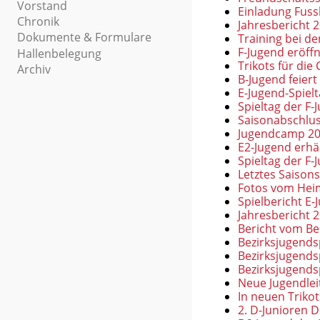
Vorstand
Einladung Fuss
Chronik
Jahresbericht 
Dokumente & Formulare
Training bei d
F-Jugend eröffn
Hallenbelegung
Trikots für die
Archiv
B-Jugend feiert
E-Jugend-Spiel
Spieltag der F-
Saisonabschlus
Jugendcamp 202
E2-Jugend erhä
Spieltag der F
Letztes Saisons
Fotos vom Hei
Spielbericht E
Jahresbericht 
Bericht vom Be
Bezirksjugendsp
Bezirksjugendsp
Bezirksjugends
Neue Jugendlei
In neuen Trikot
2. D-Junioren