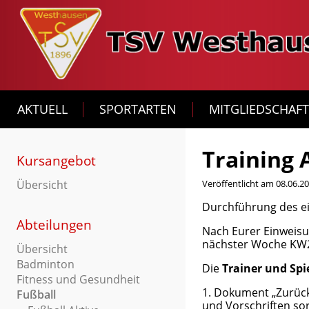
AKTUELL
SPORTARTEN
MITGLIEDSCHAF
Training 
Kursangebot
Übersicht
Veröffentlicht am 08.06.2
Durchführung des ei
Abteilungen
Nach Eurer Einweisu
nächster Woche KW2
Übersicht
Badminton
Die
Trainer und Spi
Fitness und Gesundheit
1. Dokument „Zurück 
Fußball
und Vorschriften so