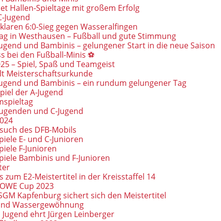
et Hallen-Spieltage mit großem Erfolg
 C-Jugend
 klaren 6:0-Sieg gegen Wasseralfingen
tag in Westhausen – Fußball und gute Stimmung
Jugend und Bambinis – gelungener Start in die neue Saison
s bei den Fußball-Minis ⚽
5 – Spiel, Spaß und Teamgeist
lt Meisterschaftsurkunde
-Jugend und Bambinis – ein rundum gelungener Tag
piel der A-Jugend
mspieltag
-Jugenden und C-Jugend
2024
such des DFB-Mobils
iele E- und C-Junioren
iele F-Junioren
piele Bambinis und F-Junioren
ter
s zum E2-Meistertitel in der Kreisstaffel 14
 DOWE Cup 2023
SGM Kapfenburg sichert sich den Meistertitel
 und Wassergewöhnung
l Jugend ehrt Jürgen Leinberger