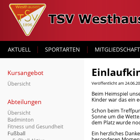
AKTUELL
SPORTARTEN
MITGLIEDSCHAF
Einlaufki
Kursangebot
Übersicht
Veröffentlicht am 24.06.2
Beim Heimspiel unse
Kinder war das ein e
Abteilungen
Schon beim Treffpunk
Übersicht
Sonne um die Wette. 
Badminton
dem Platz wurde noch
Fitness und Gesundheit
Ein herzliches Danke
Fußball
besonderen Moment 