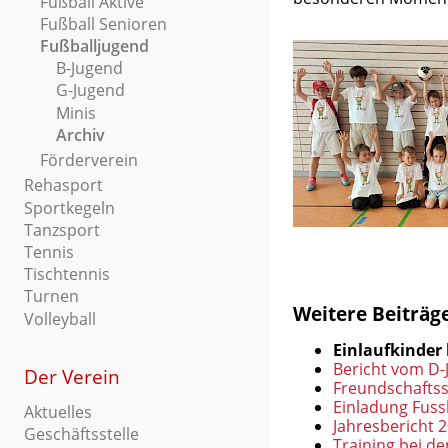
Fußball Aktive
Fußball Senioren
Fußballjugend
B-Jugend
G-Jugend
Minis
Archiv
Förderverein
Rehasport
Sportkegeln
Tanzsport
Tennis
Tischtennis
Turnen
Weitere Beiträge
Volleyball
Einlaufkinder
Bericht vom D-
Der Verein
Freundschaftss
Einladung Fuss
Aktuelles
Jahresbericht 
Geschäftsstelle
Training bei d