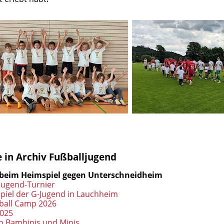
 in Archiv Fußballjugend
 beim Heimspiel gegen Unterschneidheim
Jugend-Turnier
piel der G-Jugend in Lauchheim
ball Camp 2026
2025
en Bambinis und Minis