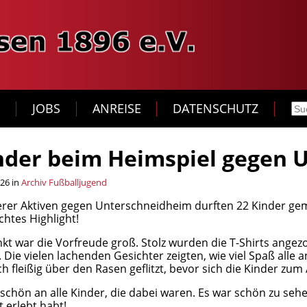
T
JOBS
ANREISE
DATENSCHUTZ
nder beim Heimspiel gegen
026 in
Archiv Fußballjugend
rer Aktiven gegen Unterschneidheim durften 22 Kinder geme
chtes Highlight!
t war die Vorfreude groß. Stolz wurden die T-Shirts angezo
Die vielen lachenden Gesichter zeigten, wie viel Spaß alle
 fleißig über den Rasen geflitzt, bevor sich die Kinder zum
schön an alle Kinder, die dabei waren. Es war schön zu sehe
erlebt habt!