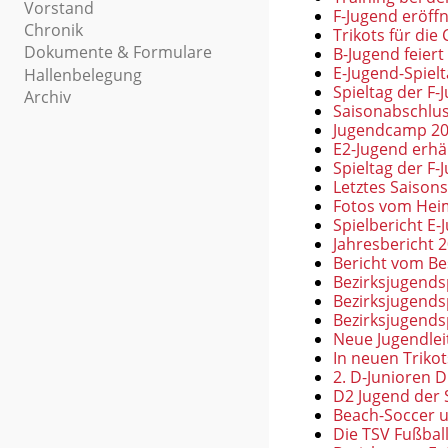
Vorstand
F-Jugend eröffn
Chronik
Trikots für die
Dokumente & Formulare
B-Jugend feiert
E-Jugend-Spiel
Hallenbelegung
Spieltag der F-
Archiv
Saisonabschlus
Jugendcamp 202
E2-Jugend erhä
Spieltag der F
Letztes Saisons
Fotos vom Hei
Spielbericht E
Jahresbericht 
Bericht vom Be
Bezirksjugendsp
Bezirksjugendsp
Bezirksjugends
Neue Jugendlei
In neuen Trikot
2. D-Junioren
D2 Jugend der 
Beach-Soccer
Die TSV Fußbal