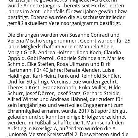
wurde Annette Jaegers - bereits seit Herbst letzten
Jahres im Amt - ebenfalls für zwei Jahre gewählt bzw.
bestätigt. Ebenso wurden die Ausschussmitglieder
gemäß aktuellem Vereinsorganigramm bestätigt.
Die Ehrungen wurden von Susanne Conradi und
Verena Mischo vorgenommen. Geehrt wurden für 25
Jahre Mitgliedschaft im Verein: Manuela Abele,
Margit Groß, Andrea Holzner, Ilona Koch, Claudia
Oppold, Gabi Pertoll, Gabriele Schindelarz, Marlies
Schmid, Elke Steffen, Rosa Ullmann und Dirk
Hartmann. Für 40 Jahre: Renate Alender, Luise
Haidinger, Karl-Heinz Funk und Reinhold Schüler.
Und für 50-jährige Vereinstreue wurden geehrt:
Theresia Kristl, Franz Kroboth, Erika Müller, Hilde
Schurr, Josef Dörrer, Josef Starz, Gerhard Steidle,
Alfred Winter und Andreas Hähnel, der zudem für
sein langjähriges und wertvolles Engagement zum
Ehrenmitglied ernannt wurde. 2017 ist sportlich gut
gelaufen und so konnten einige Erfolge verzeichnet
werden: Im Fußball schaffte die 1. Mannschaft den
Aufstieg in Kreisliga A, außerdem wurden die A-
Junioren Meister Kreisstaffel 2. Desweiteren sind die