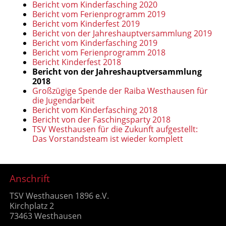
Bericht vom Kinderfasching 2020
Bericht vom Ferienprogramm 2019
Bericht vom Kinderfest 2019
Bericht von der Jahreshauptversammlung 2019
Bericht vom Kinderfasching 2019
Bericht vom Ferienprogramm 2018
Bericht Kinderfest 2018
Bericht von der Jahreshauptversammlung
2018
Großzügige Spende der Raiba Westhausen für
die Jugendarbeit
Bericht vom Kinderfasching 2018
Bericht von der Faschingsparty 2018
TSV Westhausen für die Zukunft aufgestellt:
Das Vorstandsteam ist wieder komplett
Anschrift
TSV Westhausen 1896 e.V.
Kirchplatz 2
73463 Westhausen