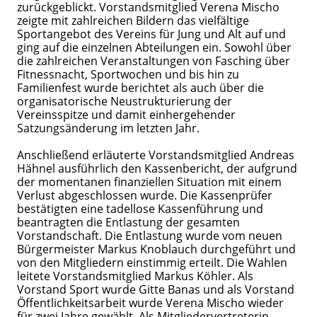
zurückgeblickt. Vorstandsmitglied Verena Mischo
zeigte mit zahlreichen Bildern das vielfältige
Sportangebot des Vereins für Jung und Alt auf und
ging auf die einzelnen Abteilungen ein. Sowohl über
die zahlreichen Veranstaltungen von Fasching über
Fitnessnacht, Sportwochen und bis hin zu
Familienfest wurde berichtet als auch über die
organisatorische Neustrukturierung der
Vereinsspitze und damit einhergehender
Satzungsänderung im letzten Jahr.
Anschließend erläuterte Vorstandsmitglied Andreas
Hähnel ausführlich den Kassenbericht, der aufgrund
der momentanen finanziellen Situation mit einem
Verlust abgeschlossen wurde. Die Kassenprüfer
bestätigten eine tadellose Kassenführung und
beantragten die Entlastung der gesamten
Vorstandschaft. Die Entlastung wurde vom neuen
Bürgermeister Markus Knoblauch durchgeführt und
von den Mitgliedern einstimmig erteilt. Die Wahlen
leitete Vorstandsmitglied Markus Köhler. Als
Vorstand Sport wurde Gitte Banas und als Vorstand
Öffentlichkeitsarbeit wurde Verena Mischo wieder
für zwei Jahre gewählt. Als Mitgliedervertreterin