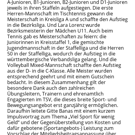
A-Junioren, B1-Junioren, B2-Junioren und D1-Junioren
jeweils in ihren Staffeln aufgestiegen. Die erste
Herren-Mannschaft im Tischtennis gewann die
Meisterschaft in Kreisliga A und schaffte den Aufstieg
in die Bezirksliga. Und Lara Lorenz wurde
Bezirksmeisterin der Mädchen U11. Auch beim
Tennis gab es Meisterschaften zu feiern: die
Juniorinnen in Kreisstaffel 1, die gemischte
Jugendmannschaft in der Staffelliga und die Herren
50 in der Staffelliga, wodurch der Aufstieg in die
württembergische Verbandsliga gelang. Und die
Volleyball Mixed-Mannschaft schaffte den Aufstieg
aus der D- in die C-Klasse. Alle Meister wurden
entsprechend geehrt und mit einem Gutschein
bedacht. In diesem Zusammenhang gilt der
besondere Dank auch den zahlreichen
Übungsleitern, Trainern und ehrenamtlich
Engagierten im TSV, die dieses breite Sport- und
Bewegungsangebot erst ganzjährig ermöglichen.
Daraufhin leitete Gitte Banas mit einem kurzem
Impulsvortrag zum Thema „Viel Sport für wenig
Geld“ und der Gegenüberstellung von Kosten und
dafür gebotene (Sportangebots-) Leistung zum
Vorschlag der Mitgliedsbeitragsanpassung über.