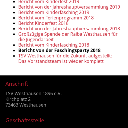
Bericht vom Kinderfest 2019
Bericht von der Jahreshauptversammlung 2019
Bericht vom Kinderfasching 2019
Bericht vom Ferienprogramm 2018
Bericht Kinderfest 2018
Bericht von der Jahreshauptversammlung 2018
Großzügige Spende der Raiba Westhausen für
die Jugendarbeit
Bericht vom Kinderfasching 2018
Bericht von der Faschingsparty 2018
TSV Westhausen für die Zukunft aufgestellt:
Das Vorstandsteam ist wieder komplett
Anschrift
TSV Westhausen 1896 e.V.
Kirchplatz 2
73463 Westhausen
Geschäftsstelle