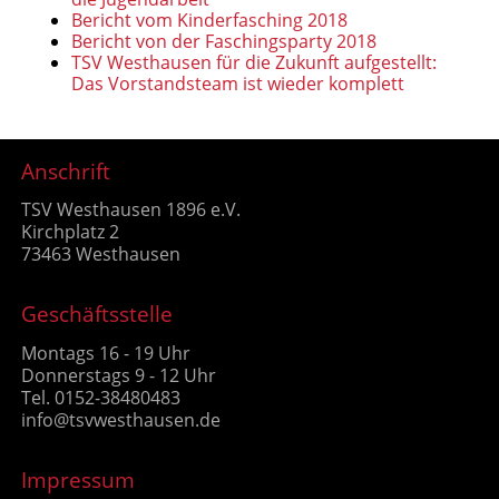
Bericht vom Kinderfasching 2018
Bericht von der Faschingsparty 2018
TSV Westhausen für die Zukunft aufgestellt:
Das Vorstandsteam ist wieder komplett
Anschrift
TSV Westhausen 1896 e.V.
Kirchplatz 2
73463 Westhausen
Geschäftsstelle
Montags 16 - 19 Uhr
Donnerstags 9 - 12 Uhr
Tel. 0152-38480483
info@tsvwesthausen.de
Impressum