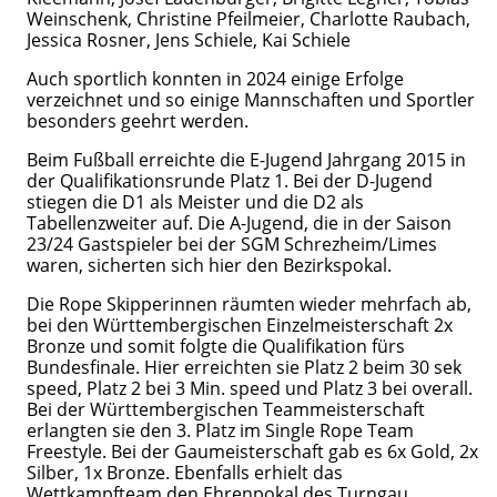
Weinschenk, Christine Pfeilmeier, Charlotte Raubach,
Jessica Rosner, Jens Schiele, Kai Schiele
Auch sportlich konnten in 2024 einige Erfolge
verzeichnet und so einige Mannschaften und Sportler
besonders geehrt werden.
Beim Fußball erreichte die E-Jugend Jahrgang 2015 in
der Qualifikationsrunde Platz 1. Bei der D-Jugend
stiegen die D1 als Meister und die D2 als
Tabellenzweiter auf. Die A-Jugend, die in der Saison
23/24 Gastspieler bei der SGM Schrezheim/Limes
waren, sicherten sich hier den Bezirkspokal.
Die Rope Skipperinnen räumten wieder mehrfach ab,
bei den Württembergischen Einzelmeisterschaft 2x
Bronze und somit folgte die Qualifikation fürs
Bundesfinale. Hier erreichten sie Platz 2 beim 30 sek
speed, Platz 2 bei 3 Min. speed und Platz 3 bei overall.
Bei der Württembergischen Teammeisterschaft
erlangten sie den 3. Platz im Single Rope Team
Freestyle. Bei der Gaumeisterschaft gab es 6x Gold, 2x
Silber, 1x Bronze. Ebenfalls erhielt das
Wettkampfteam den Ehrenpokal des Turngau