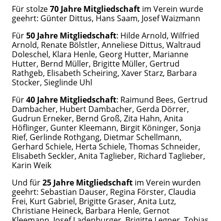
Für stolze
70 Jahre Mitgliedschaft
im Verein wurde
geehrt: Günter Dittus, Hans Saam, Josef Waizmann
Für
50 Jahre Mitgliedschaft
: Hilde Arnold, Wilfried
Arnold, Renate Bölstler, Anneliese Dittus, Waltraud
Doleschel, Klara Henle, Georg Hutter, Marianne
Hutter, Bernd Müller, Brigitte Müller, Gertrud
Rathgeb, Elisabeth Scheiring, Xaver Starz, Barbara
Stocker, Sieglinde Uhl
Für
40 Jahre Mitgliedschaft
: Raimund Bees, Gertrud
Dambacher, Hubert Dambacher, Gerda Dörrer,
Gudrun Erneker, Bernd Groß, Zita Hahn, Anita
Höflinger, Gunter Kleemann, Birgit Köninger, Sonja
Rief, Gerlinde Rothgang, Dietmar Schellmann,
Gerhard Schiele, Herta Schiele, Thomas Schneider,
Elisabeth Seckler, Anita Taglieber, Richard Taglieber,
Karin Weik
Und für
25 Jahre Mitgliedschaft
im Verein wurden
geehrt: Sebastian Dauser, Regina Förster, Claudia
Frei, Kurt Gabriel, Brigitte Graser, Anita Lutz,
Christiane Heineck, Barbara Henle, Gernot
Kleemann, Josef Ladenburger, Brigitte Legner, Tobias